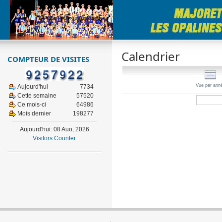
Calendrier
COMPTEUR DE VISITES
Vue par ann
Aujourd'hui
7734
Cette semaine
57520
Ce mois-ci
64986
Mois dernier
198277
Aujourd'hui: 08 Auo, 2026
Visitors Counter