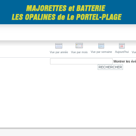
Vue par semaine
Aujourd'hui
Vue par année
Vue par mois
Vue
Montrer les é