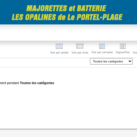
Vue par semaine
Aujourd'hui
Vue par année
Vue par mois
Vue
ment pendant
Toutes les catégories