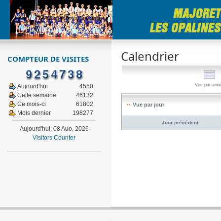
Calendrier
COMPTEUR DE VISITES
Vue par ann
Aujourd'hui
4550
Cette semaine
46132
Ce mois-ci
61802
Vue par jour
Mois dernier
198277
Jour précédent
Aujourd'hui: 08 Auo, 2026
Visitors Counter