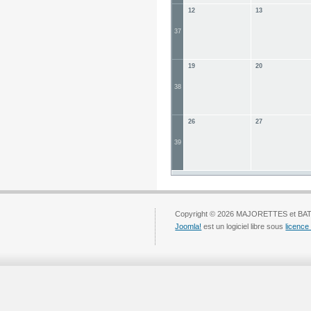
12
13
37
19
20
38
26
27
39
Copyright © 2026 MAJORETTES et BAT
Joomla!
est un logiciel libre sous
licenc