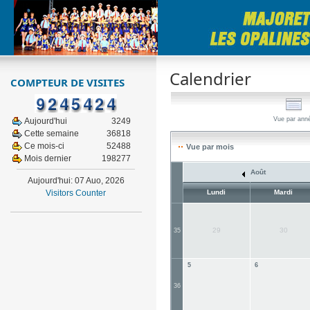
Calendrier
COMPTEUR DE VISITES
Vue par ann
Aujourd'hui
3249
Cette semaine
36818
Ce mois-ci
52488
Vue par mois
Mois dernier
198277
Août
Aujourd'hui: 07 Auo, 2026
Visitors Counter
Lundi
Mardi
29
30
35
5
6
36